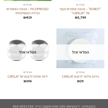
אביזרים
אביזרים
"ROBOT" – מכונת אספרסו מנוף
PICOPRESSO – מכונת האספרסו
של "CAFELAT"
הניידת המושלמת!!!
₪
419
₪
1,790
המלאי אזל
המלאי אזל
אביזרים
אביזרים
ניירות פילטר לרובוט CAFELAT
ידיות אחיזה לרובוט של CAFELAT
₪
106
₪
29
כתובתינו : ז'בוטיסקי 100 פתח תקווה | נייד: 050-8552768