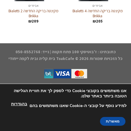
אביזרים
אביזרים
מקינטה בריקה החדשה 4 Bialetti
מקינטה בריקה החדשה 2 Bialetti
Brikka
Brikka
₪
209
₪
205
כתובתינו : ז'בוטיסקי 100 פתח תקווה | נייד: 050-8552768
כל הזכויות שמורות 2026 ©
TsukCafe בית קליה ובית לקפה ייחודי
דף הבית
התחברות/הרשמה
החנות
הקפה שלנו
אודותינו
הצהרת נגישות
תקנון האתר
יצירת קשר
אנו משתמשים בקובצי Cookie כדי לספק לך את חוויית הגלישה
הטובה ביותר באתר שלנו.
עיצוב אחסון ותחזוקה - קובי משיח Msite
בהגדרות
למידע נוסף על קובצי ה-Cookie שאנו משתמשים בהם
מאשר/ת