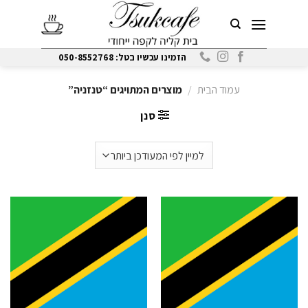
Ski
t
conten
הזמינו עכשיו בטל: 050-8552768
עמוד הבית
/
מוצרים המתויגים “טנזניה”
סנן