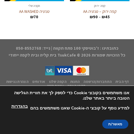
קפה ירוק
הקפה שלי
קפה ירוק – טנזניה AA
טנזניה AA WASHED
טווח
₪
70
₪
90
–
₪
45
מחירים:
עד
כתובתינו : ז'בוטיסקי 100 פתח תקווה | נייד: 050-8552768
כל הזכויות שמורות 2026 ©
TsukCafe בית קליה ובית לקפה ייחודי
דף הבית
התחברות/הרשמה
החנות
הקפה שלנו
אודותינו
הצהרת נגישות
תקנון האתר
יצירת קשר
אנו משתמשים בקובצי Cookie כדי לספק לך את חוויית הגלישה
עיצוב אחסון ותחזוקה - קובי משיח Msite
הטובה ביותר באתר שלנו.
בהגדרות
למידע נוסף על קובצי ה-Cookie שאנו משתמשים בהם
מאשר/ת