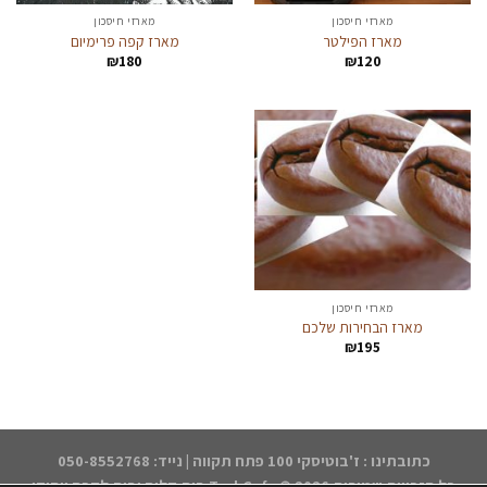
מארזי חיסכון
מארזי חיסכון
מארז הפילטר
מארז קפה פרימיום
₪
180
₪
120
מארזי חיסכון
מארז הבחירות שלכם
₪
195
כתובתינו : ז'בוטיסקי 100 פתח תקווה | נייד: 050-8552768
כל הזכויות שמורות 2026 ©
TsukCafe בית קליה ובית לקפה ייחודי