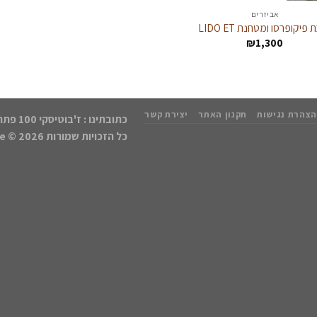
אביזרים
פיקופרסו ומטחנת LIDO ET
₪
1,300
הצהרת נגישות
תקנון האתר
יצירת קשר
כתובתינו : ז'בוטיסקי 100 פתח תקווה | נייד: 050-8552768
כל הזכויות שמורות 2026 ©
kCafe