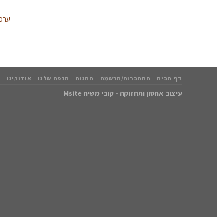
ערכת 
דף הבית
התחברות/הרשמה
החנות
הקפה שלנו
אודותינו
עיצוב אחסון ותחזוקה - קובי משיח Msite