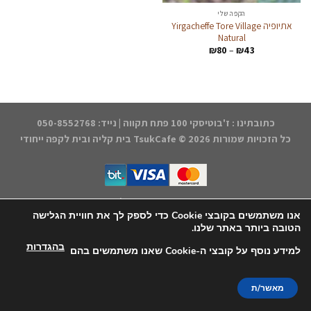
הקפה שלי
אתיופיה Yirgacheffe Tore Village
Natural
טווח
₪
80
–
₪
43
מחירים:
עד
כתובתינו : ז'בוטיסקי 100 פתח תקווה | נייד: 050-8552768
כל הזכויות שמורות 2026 ©
TsukCafe בית קליה ובית לקפה ייחודי
דף הבית
התחברות/הרשמה
החנות
הקפה שלנו
אודותינו
הצהרת נגישות
תקנון האתר
יצירת קשר
אנו משתמשים בקובצי Cookie כדי לספק לך את חוויית הגלישה
הטובה ביותר באתר שלנו.
עיצוב אחסון ותחזוקה - קובי משיח Msite
בהגדרות
למידע נוסף על קובצי ה-Cookie שאנו משתמשים בהם
מאשר/ת