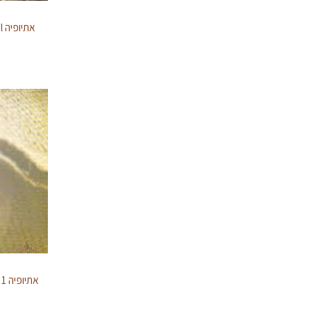
אתיופיה Yirgacheffe Tore Badiya Natural
אתיופיה GUJI SHKISSO NATURAL GRADE 1