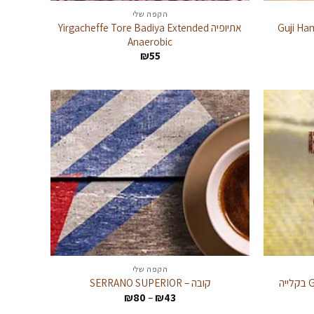
הקפה שלי
אתיופיה Yirgacheffe Tore Badiya Extended
Anaerobic
:
₪
55
הקפה שלי
אתיופיה GUJI NATURAL GRADE 1 בקלייה
קובה – SERRANO SUPERIOR
טווח
₪
80
–
₪
43
מחירים: