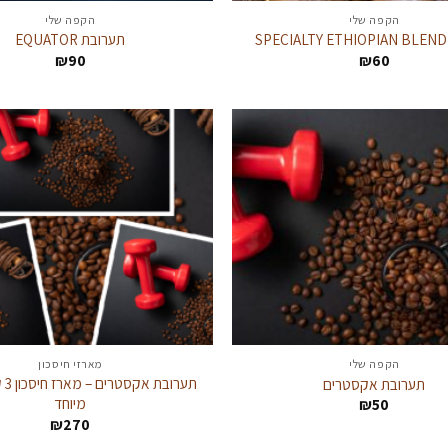
הקפה שלי
הקפה שלי
תערובת EQUATOR
₪
90
₪
60
הקפה שלי
מארזי חיסכון
תערו
תערובת אקסטרים
מיוחד
₪
50
₪
270