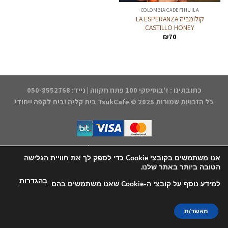
COLOMBIA CADEFIHUILA
קולומביה LA ESPERANZA
CASTILLO HONEY
₪
70
כתובתינו : ז'בוטיסקי 100 פתח תקווה | נייד: 050-8552768
כל הזכויות שמורות 2026 ©
TsukCafe בית קליה ובית לקפה ייחודי
דף הבית
התחברות/הרשמה
החנות
הקפה שלנו
אודותינו
הצהרת נגישות
תקנון האתר
יצירת קשר
אנו משתמשים בקובצי Cookie כדי לספק לך את חוויית הגלישה
הטובה ביותר באתר שלנו.
עיצוב אחסון ותחזוקה - קובי משיח Msite
בהגדרות
למידע נוסף על קובצי ה-Cookie שאנו משתמשים בהם
מאשר/ת