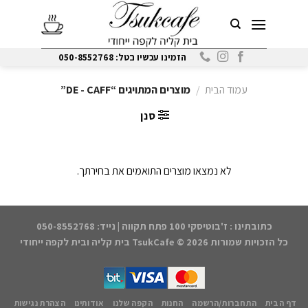
Ski
t
conten
הזמינו עכשיו בטל: 050-8552768
עמוד הבית
/
מוצרים המתויגים “DE - CAFF”
סנן
לא נמצאו מוצרים התואמים את בחירתך.
כתובתינו : ז'בוטיסקי 100 פתח תקווה | נייד: 050-8552768
כל הזכויות שמורות 2026 ©
TsukCafe בית קליה ובית לקפה ייחודי
דף הבית
התחברות/הרשמה
החנות
הקפה שלנו
אודותינו
הצהרת נגישות