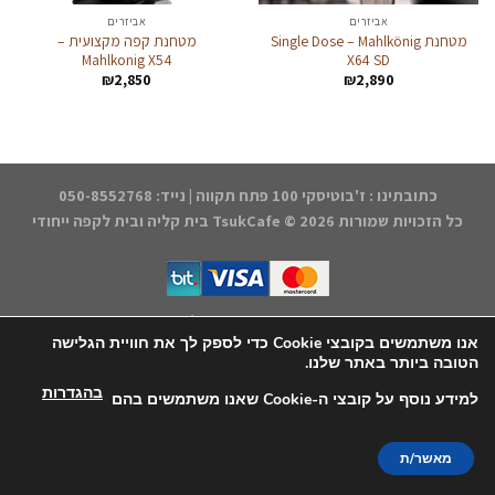
אביזרים
אביזרים
מטחנת Single Dose – Mahlkönig
מטחנת קפה מקצועית –
Mahlkonig X54
X64 SD
₪
2,850
₪
2,890
כתובתינו : ז'בוטיסקי 100 פתח תקווה | נייד: 050-8552768
כל הזכויות שמורות 2026 ©
TsukCafe בית קליה ובית לקפה ייחודי
דף הבית
התחברות/הרשמה
החנות
הקפה שלנו
אודותינו
הצהרת נגישות
תקנון האתר
יצירת קשר
אנו משתמשים בקובצי Cookie כדי לספק לך את חוויית הגלישה
הטובה ביותר באתר שלנו.
עיצוב אחסון ותחזוקה - קובי משיח Msite
בהגדרות
למידע נוסף על קובצי ה-Cookie שאנו משתמשים בהם
מאשר/ת