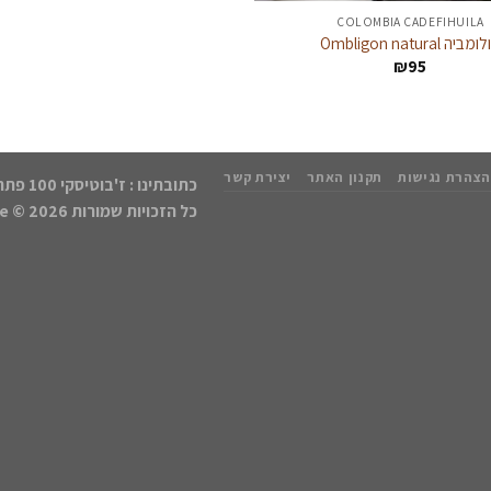
COLOMBIA CADEFIHUILA
ביה Ombligon natural
₪
95
הצהרת נגישות
תקנון האתר
יצירת קשר
כתובתינו : ז'בוטיסקי 100 פתח תקווה | נייד: 050-8552768
כל הזכויות שמורות 2026 ©
kCafe