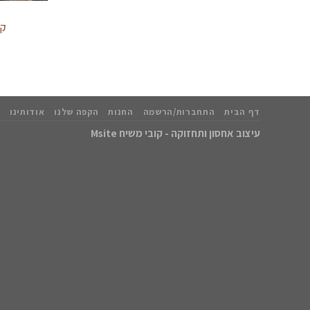
קולומ
דף הבית
התחברות/הרשמה
החנות
הקפה שלנו
אודותינו
עיצוב אחסון ותחזוקה - קובי משיח Msite