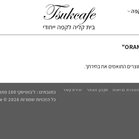
קפה
וצרים התואמים את בחירתך.
הצהרת נגישות
תקנון האתר
יצירת קשר
כתובתינו : ז'בוטיסקי 100 פתח תקווה | נייד: 050-8552768
כל הזכויות שמורות 2026 ©
kCafe