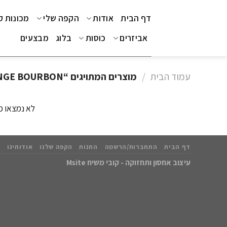
Ski
דף הבית
אודות
הקפה שלי
מכונות 
t
conten
אביזרים
כוסות
בלוג
מבצעים
עמוד הבית
/
מוצרים המתויגים “ORANGE BOURBON”
לא נמצאו מ
דף הבית
התחברות/הרשמה
החנות
הקפה שלנו
אודותינו
עיצוב אחסון ותחזוקה - קובי משיח Msite