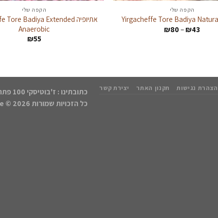
הקפה שלי
הקפה שלי
אתיופיה  Tore Badiya Extended
טווח
Anaerobic
₪
80
–
₪
43
מחירים:
₪
55
עד
הצהרת נגישות
תקנון האתר
יצירת קשר
כתובתינו : ז'בוטיסקי 100 פתח תקווה | נייד: 050-8552768
כל הזכויות שמורות 2026 ©
kCafe