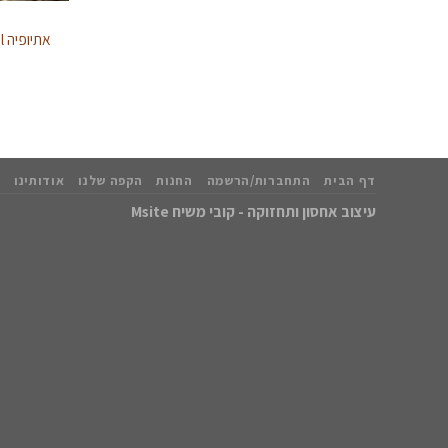
אתיופיה Yirgacheffe Tore Badiya Natural
דף הבית
התחברות/הרשמה
החנות
הקפה שלנו
אודותינו
עיצוב אחסון ותחזוקה - קובי משיח Msite