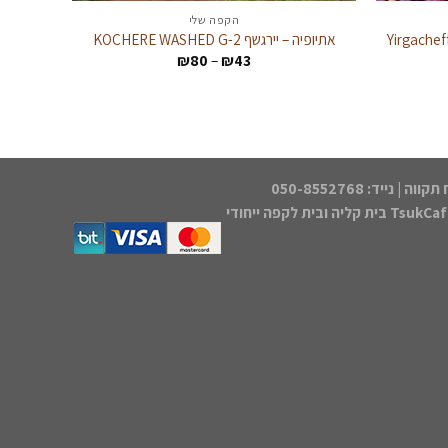
הקפה שלי
Yirgacheffe
אתיופיה – יירגשף KOCHERE WASHED G-2
טווח
₪
80
–
₪
43
מחירים:
עד
Tsu בית קליה ובית לקפה ייחודי