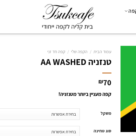
קפה
עמוד הבית
/
הקפה שלי
/
קפה חד זני
טנזניה AA WASHED
₪
70
קפה מעניין ביותר מטנזניה!
משקל
סוג טחינה