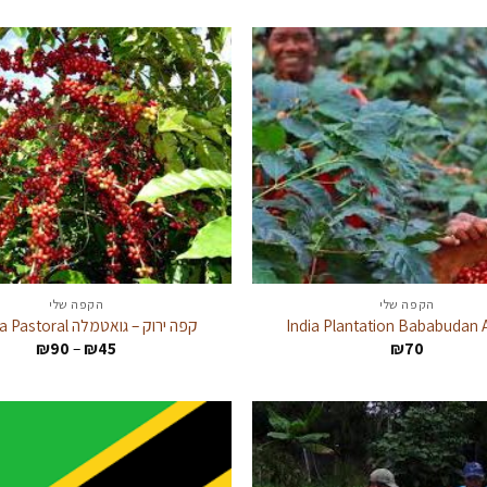
עד
עד
הקפה שלי
הקפה שלי
קפה ירוק – גואטמלה Antigua Pastoral
טווח
₪
90
–
₪
45
₪
70
מחירים
עד