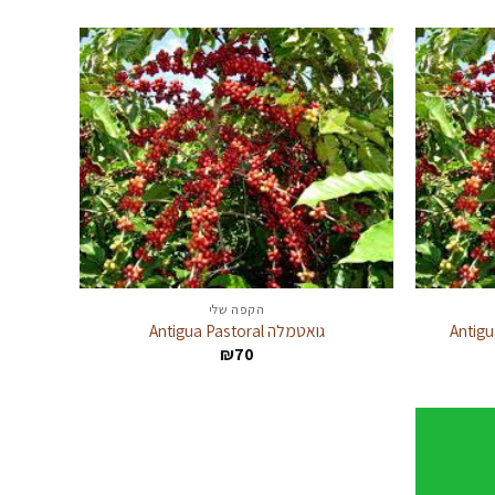
עד
הקפה שלי
גואטמלה Antigua Pastoral
₪
70
: