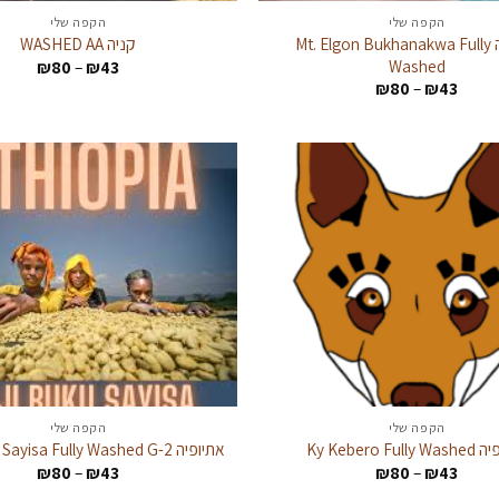
הקפה שלי
הקפה שלי
אוגנדה Mt. Elgon Bukhanakwa Fully
קניה WASHED AA
Washed
טווח
₪
80
–
₪
43
מחירים
טווח
₪
80
–
₪
43
מחירים:
עד
עד
הקפה שלי
הקפה שלי
Ky Kebero Ful
אתיופיה Guji Buku Sayisa Fully Washed G-2
טווח
טווח
₪
80
–
₪
43
₪
80
–
₪
43
מחירים:
מחירים