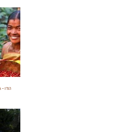
הודו – India Plantation Bababudan A