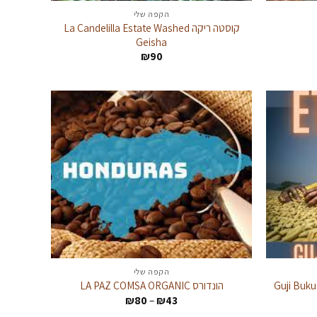
הקפה שלי
קוסטה ריקה La Candelilla Estate Washed
Geisha
:
₪
90
הקפה שלי
הונדורס LA PAZ COMSA ORGANIC
טווח
₪
80
–
₪
43
:
מחירים: