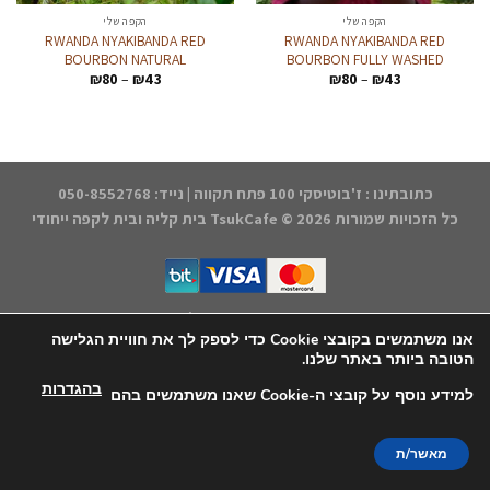
הקפה שלי
הקפה שלי
RWANDA NYAKIBANDA RED
RWANDA NYAKIBANDA RED
BOURBON NATURAL
BOURBON FULLY WASHED
טווח
טווח
₪
80
–
₪
43
₪
80
–
₪
43
מחירים:
מחירים:
עד
עד
כתובתינו : ז'בוטיסקי 100 פתח תקווה | נייד: 050-8552768
כל הזכויות שמורות 2026 ©
TsukCafe בית קליה ובית לקפה ייחודי
דף הבית
התחברות/הרשמה
החנות
הקפה שלנו
אודותינו
הצהרת נגישות
תקנון האתר
יצירת קשר
אנו משתמשים בקובצי Cookie כדי לספק לך את חוויית הגלישה
הטובה ביותר באתר שלנו.
עיצוב אחסון ותחזוקה - קובי משיח Msite
בהגדרות
למידע נוסף על קובצי ה-Cookie שאנו משתמשים בהם
מאשר/ת