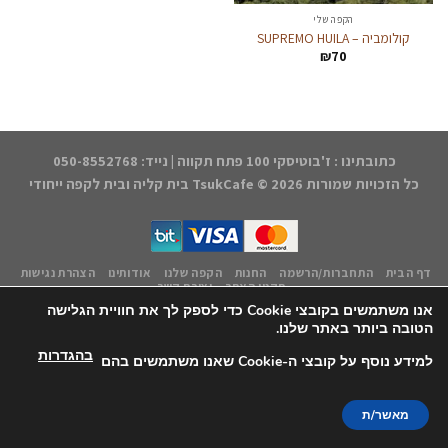
הקפה שלי
קולומביה – SUPREMO HUILA
₪
70
כתובתינו : ז'בוטיסקי 100 פתח תקווה | נייד: 050-8552768
כל הזכויות שמורות 2026 ©
TsukCafe בית קליה ובית לקפה ייחודי
דף הבית
התחברות/הרשמה
החנות
הקפה שלנו
אודותינו
הצהרת נגישות
תקנון האתר
יצירת קשר
אנו משתמשים בקובצי Cookie כדי לספק לך את חוויית הגלישה
עיצוב אחסון ותחזוקה - קובי משיח Msite
הטובה ביותר באתר שלנו.
בהגדרות
למידע נוסף על קובצי ה-Cookie שאנו משתמשים בהם
מאשר/ת