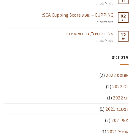
יול
￼
על
סגור לתגובות
איזורי
הקפה
CUPPING – טופס SCA Cupping Score:
02
בקולומביה
יול
על
סגור לתגובות
CUPPING
–
על "בלומינג", גזים ואספרסו
12
טופס
יונ
על
סגור לתגובות
SCA
על
Cupping
"בלומינג",
Score:
גזים
ארכיונים
ואספרסו
אוגוסט 2022
(2)
יולי 2022
(2)
יוני 2022
(1)
דצמבר 2021
(1)
מאי 2021
(2)
אפריל 2021
(1)