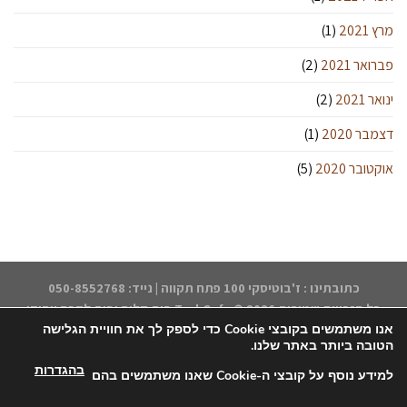
מרץ 2021
(1)
פברואר 2021
(2)
ינואר 2021
(2)
דצמבר 2020
(1)
אוקטובר 2020
(5)
כתובתינו : ז'בוטיסקי 100 פתח תקווה | נייד: 050-8552768
כל הזכויות שמורות 2026 ©
TsukCafe בית קליה ובית לקפה ייחודי
אנו משתמשים בקובצי Cookie כדי לספק לך את חוויית הגלישה
הטובה ביותר באתר שלנו.
בהגדרות
למידע נוסף על קובצי ה-Cookie שאנו משתמשים בהם
דף הבית
התחברות/הרשמה
החנות
הקפה שלנו
אודותינו
הצהרת נגישות
תקנון האתר
יצירת קשר