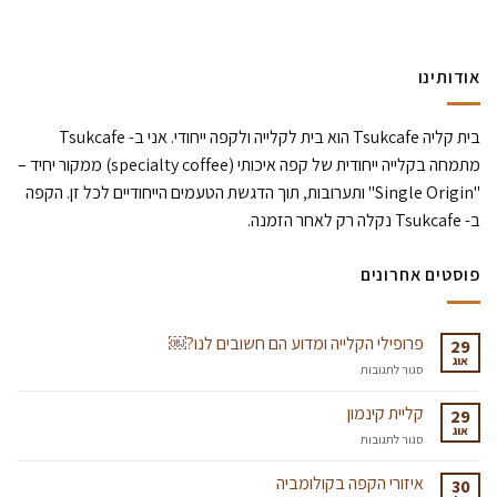
אודותינו
בית קליה Tsukcafe הוא בית לקלייה ולקפה ייחודי. אני ב- Tsukcafe
מתמחה בקלייה ייחודית של קפה איכותי (specialty coffee) ממקור יחיד –
"Single Origin" ותערובות, תוך הדגשת הטעמים הייחודיים לכל זן. הקפה
ב- Tsukcafe נקלה רק לאחר הזמנה.
פוסטים אחרונים
פרופילי הקלייה ומדוע הם חשובים לנו?￼
29
אוג
על
סגור לתגובות
פרופילי
הקלייה
קליית קינמון
29
ומדוע
אוג
על
סגור לתגובות
הם
קליית
חשובים
קינמון
איזורי הקפה בקולומביה
לנו?
30