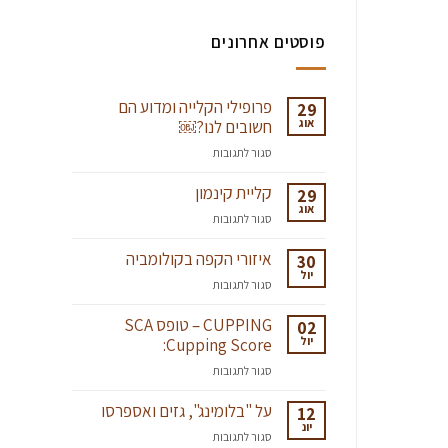
פוסטים אחרונים
פרופילי הקלייה ומדוע הם
29
אוג
חשובים לנו?￼
על
סגור לתגובות
פרופילי
קליית קינמון
הקלייה
29
אוג
ומדוע
על
סגור לתגובות
הם
קליית
חשובים
קינמון
איזורי הקפה בקולומביה
30
לנו?
יול
על
סגור לתגובות
￼
איזורי
הקפה
CUPPING – טופס SCA
02
יול
בקולומביה
Cupping Score:
על
סגור לתגובות
CUPPING
–
על "בלומינג", גזים ואספרסו
12
יונ
טופס
על
סגור לתגובות
SCA