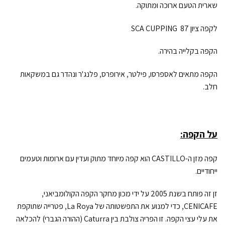
שארית הטעם ארוכה ומתוקה.
לקפה ציון 87 SCA CUPPING
הקפה בקלייה בהירה.
הקפה מתאים לאספרסו, פילטר, אירופרס, פלנג'ר ונהדר גם במשקאות
חלב.
על הקפה:
קפה מזן ה-CASTILLO הוא קפה מיוחד מתוק ועדין עם ארומות וטעמים
ייחודיים.
זן זה פותח בשנת 2005 על ידי מכון מחקר הקפה הקולומביאני,
CENICAFE, כדי למנוע את התפשטותה של La Roya, פטרייה שתוקפת
את עלי עצי הקפה. זו הפריה צולבת בין Caturra (ההורה הגברי) להכלאה