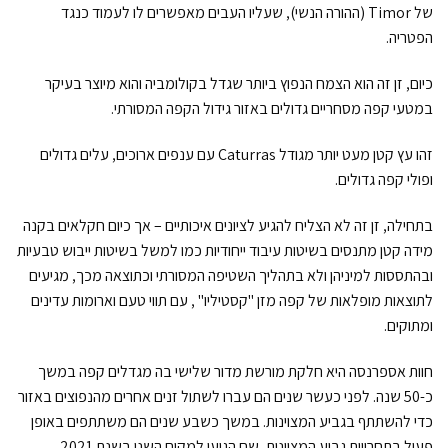
של Timor (ההורה הנשי), שעליו העבים מאפשרים לו לעמוד כנגד
הפטריה.
כיום, זן זה הוא הצמח הנפוץ ביותר שגדל בקולומביה והוא מיוצר בעיקר
במטעי קפה מסחריים גדולים באזור גידול הקפה המסורתי.
זהו עץ קטן מעט יותר מגודל Caturras עם ענפים ארוכים, עלים גדולים
ופולי קפה גדולים.
בתחילה, זן זה לא הצליח להגיע לציונים איכותיים – אך כיום חקלאים בקנה
מידה קטן מתנסים בשיטות עיבוד ייחודיות כמו למשל בשיטות ייבוש טבעיות
ובהתססות למיניהן ולא בתהליך השטיפה המסורתי וכתוצאה מכך, מגיעים
לתוצאות מופלאות של קפה מזן "קסטיליו" , עם תווי טעם וארומות עדינים
ומתוקים.
חוות אספרנסה היא חלקת מורשת מדור שלישי בה מגדלים קפה במשך
כ-50 שנה. לפני כעשר שנים הם עברו לשתול זנים אחרים מהנפוצים באזור
כדי להשתתף בגביע המצוינות. במשך כשבע שנים הם משתתפים באופן
פעיל בתחרויות גביע המצוינות, שם הגיעו למקום השני בשנת 2021.