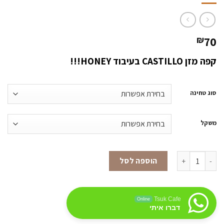
70
₪
קפה מזן CASTILLO בעיבוד HONEY!!!
סוג טחינה
משקל
כמות של קולומביה LA ESPERANZA CASTILLO HONEY
הוספה לסל
Tsuk Cafe
Online
דברו איתי