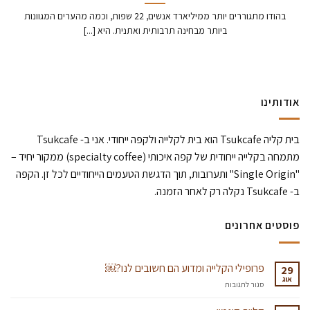
בהודו מתגוררים יותר ממיליארד אנשים, 22 שפות, וכמה מהערים המגוונות
ביותר מבחינה תרבותית ואתנית. היא [...]
אודותינו
בית קליה Tsukcafe הוא בית לקלייה ולקפה ייחודי. אני ב- Tsukcafe
מתמחה בקלייה ייחודית של קפה איכותי (specialty coffee) ממקור יחיד –
"Single Origin" ותערובות, תוך הדגשת הטעמים הייחודיים לכל זן. הקפה
ב- Tsukcafe נקלה רק לאחר הזמנה.
פוסטים אחרונים
פרופילי הקלייה ומדוע הם חשובים לנו?￼
29
אוג
על
סגור לתגובות
פרופילי
הקלייה