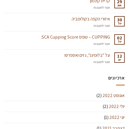
קליית קינמון
29
ומדוע
אוג
על
סגור לתגובות
הם
קליית
חשובים
קינמון
איזורי הקפה בקולומביה
לנו?
30
יול
￼
על
סגור לתגובות
איזורי
הקפה
CUPPING – טופס SCA Cupping Score:
02
בקולומביה
יול
על
סגור לתגובות
CUPPING
–
על "בלומינג", גזים ואספרסו
12
טופס
יונ
על
סגור לתגובות
SCA
על
Cupping
"בלומינג",
Score:
גזים
ארכיונים
ואספרסו
אוגוסט 2022
(2)
יולי 2022
(2)
יוני 2022
(1)
דצמבר 2021
(1)