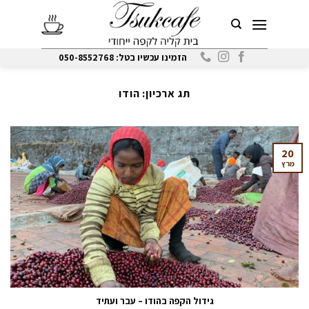
Ski
t
conten
הזמינו עכשיו בטל: 050-8552768
תג ארכיון:
הודו
20
מרץ
גידול הקפה בהודו – עבר ועתיד