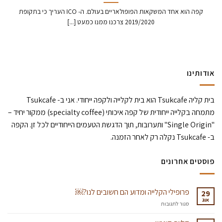
קפה הוא אחד המשקאות הפופולאריים בעולם. ה- ICO העריך כי בתקופת
2019/2020 צרכנו ממנו כמעט [...]
אודותינו
בית קליה Tsukcafe הוא בית לקלייה ולקפה ייחודי. אני ב- Tsukcafe
מתמחה בקלייה ייחודית של קפה איכותי (specialty coffee) ממקור יחיד –
"Single Origin" ותערובות, תוך הדגשת הטעמים הייחודיים לכל זן. הקפה
ב- Tsukcafe נקלה רק לאחר הזמנה.
פוסטים אחרונים
פרופילי הקלייה ומדוע הם חשובים לנו?￼
29
אוג
על
סגור לתגובות
פרופילי
הקלייה