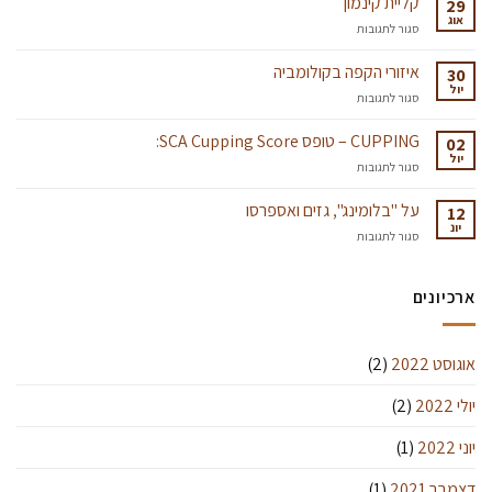
קליית קינמון
29
ומדוע
אוג
על
סגור לתגובות
הם
קליית
חשובים
קינמון
איזורי הקפה בקולומביה
לנו?
30
יול
￼
על
סגור לתגובות
איזורי
הקפה
CUPPING – טופס SCA Cupping Score:
02
בקולומביה
יול
על
סגור לתגובות
CUPPING
–
על "בלומינג", גזים ואספרסו
12
טופס
יונ
על
סגור לתגובות
SCA
על
Cupping
"בלומינג",
Score:
גזים
ארכיונים
ואספרסו
אוגוסט 2022
(2)
יולי 2022
(2)
יוני 2022
(1)
דצמבר 2021
(1)