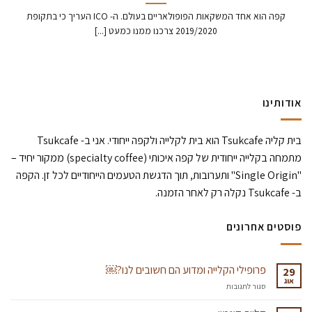
קפה הוא אחד המשקאות הפופולאריים בעולם. ה- ICO העריך כי בתקופת
2019/2020 צרכנו ממנו כמעט [...]
אודותינו
בית קליה Tsukcafe הוא בית לקלייה ולקפה ייחודי. אני ב- Tsukcafe
מתמחה בקלייה ייחודית של קפה איכותי (specialty coffee) ממקור יחיד –
"Single Origin" ותערובות, תוך הדגשת הטעמים הייחודיים לכל זן. הקפה
ב- Tsukcafe נקלה רק לאחר הזמנה.
פוסטים אחרונים
פרופילי הקלייה ומדוע הם חשובים לנו?￼
29
אוג
על
סגור לתגובות
פרופילי
הקלייה