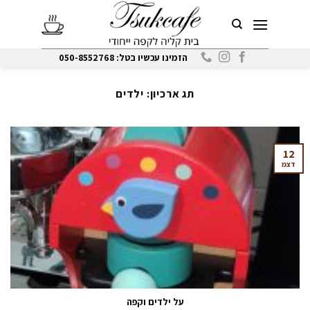
Ski
t
conten
הזמינו עכשיו בטל: 050-8552768
תג ארכיון:
ילדים
12
דצמ
על ילדים וקפה