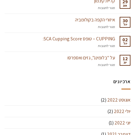
קליית קינמון
29
ומדוע
אוג
על
סגור לתגובות
הם
קליית
חשובים
קינמון
איזורי הקפה בקולומביה
לנו?
30
יול
￼
על
סגור לתגובות
איזורי
הקפה
CUPPING – טופס SCA Cupping Score:
02
בקולומביה
יול
על
סגור לתגובות
CUPPING
–
על "בלומינג", גזים ואספרסו
12
טופס
יונ
על
סגור לתגובות
SCA
על
Cupping
"בלומינג",
Score:
גזים
ארכיונים
ואספרסו
אוגוסט 2022
(2)
יולי 2022
(2)
יוני 2022
(1)
דצמבר 2021
(1)