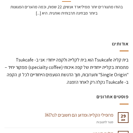
בהודו מתגוררים יותר ממיליארד אנשים, 22 שפות, וכמה מהערים המגוונות
ביותר מבחינה תרבותית ואתנית. היא [...]
אודותינו
בית קליה Tsukcafe הוא בית לקלייה ולקפה ייחודי. אני ב- Tsukcafe
מתמחה בקלייה ייחודית של קפה איכותי (specialty coffee) ממקור יחיד –
"Single Origin" ותערובות, תוך הדגשת הטעמים הייחודיים לכל זן. הקפה
ב- Tsukcafe נקלה רק לאחר הזמנה.
פוסטים אחרונים
פרופילי הקלייה ומדוע הם חשובים לנו?￼
29
אוג
על
סגור לתגובות
פרופילי
הקלייה