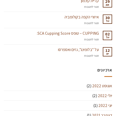
קליית קינמון
29
ומדוע
אוג
על
סגור לתגובות
הם
קליית
חשובים
קינמון
איזורי הקפה בקולומביה
לנו?
30
יול
￼
על
סגור לתגובות
איזורי
הקפה
CUPPING – טופס SCA Cupping Score:
02
בקולומביה
יול
על
סגור לתגובות
CUPPING
–
על "בלומינג", גזים ואספרסו
12
טופס
יונ
על
סגור לתגובות
SCA
על
Cupping
"בלומינג",
Score:
גזים
ארכיונים
ואספרסו
אוגוסט 2022
(2)
יולי 2022
(2)
יוני 2022
(1)
דצמבר 2021
(1)