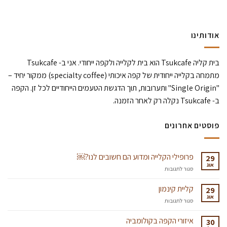
אודותינו
בית קליה Tsukcafe הוא בית לקלייה ולקפה ייחודי. אני ב- Tsukcafe
מתמחה בקלייה ייחודית של קפה איכותי (specialty coffee) ממקור יחיד –
"Single Origin" ותערובות, תוך הדגשת הטעמים הייחודיים לכל זן. הקפה
ב- Tsukcafe נקלה רק לאחר הזמנה.
פוסטים אחרונים
פרופילי הקלייה ומדוע הם חשובים לנו?￼
29
אוג
על
סגור לתגובות
פרופילי
הקלייה
קליית קינמון
29
ומדוע
אוג
על
סגור לתגובות
הם
קליית
חשובים
קינמון
איזורי הקפה בקולומביה
לנו?
30