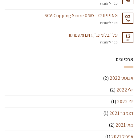
יול
￼
על
סגור לתגובות
איזורי
הקפה
CUPPING – טופס SCA Cupping Score:
02
בקולומביה
יול
על
סגור לתגובות
CUPPING
–
על "בלומינג", גזים ואספרסו
12
טופס
יונ
על
סגור לתגובות
SCA
על
Cupping
"בלומינג",
Score:
גזים
ארכיונים
ואספרסו
אוגוסט 2022
(2)
יולי 2022
(2)
יוני 2022
(1)
דצמבר 2021
(1)
מאי 2021
(2)
אפריל 2021
(1)