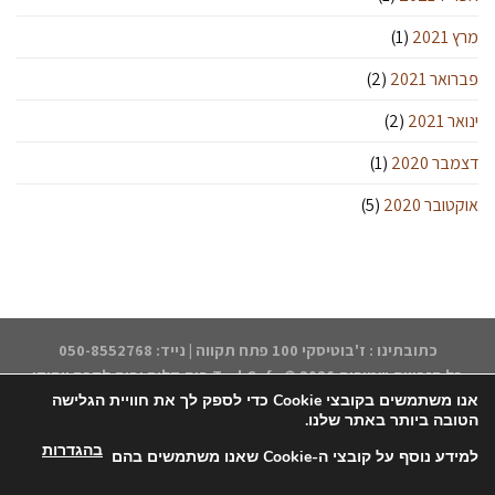
מרץ 2021
(1)
פברואר 2021
(2)
ינואר 2021
(2)
דצמבר 2020
(1)
אוקטובר 2020
(5)
כתובתינו : ז'בוטיסקי 100 פתח תקווה | נייד: 050-8552768
כל הזכויות שמורות 2026 ©
TsukCafe בית קליה ובית לקפה ייחודי
אנו משתמשים בקובצי Cookie כדי לספק לך את חוויית הגלישה
הטובה ביותר באתר שלנו.
בהגדרות
למידע נוסף על קובצי ה-Cookie שאנו משתמשים בהם
דף הבית
התחברות/הרשמה
החנות
הקפה שלנו
אודותינו
הצהרת נגישות
תקנון האתר
יצירת קשר