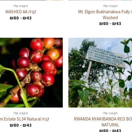
הקפה שלי
הקפה שלי
אוגנדה Mt. Elgon Bukhanakwa Fully
קניה WASHED AA
Washed
טווח
₪
80
–
₪
43
מחירים
טווח
₪
80
–
₪
43
מחירים:
עד
עד
הקפה שלי
הקפה שלי
RWANDA NYAKIBANDA RED B
קניה Sasini Estate SL34 Natural
NATURAL
טווח
₪
80
–
₪
43
מחירים
טווח
₪
80
–
₪
43