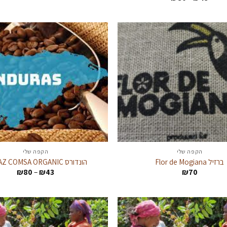
מחירים:
עד
עד
הקפה שלי
הקפה שלי
ברזיל Flor de Mogiana
הונדורס LA PAZ COMSA ORGANIC
טווח
₪
80
–
₪
43
₪
70
מחירים
עד