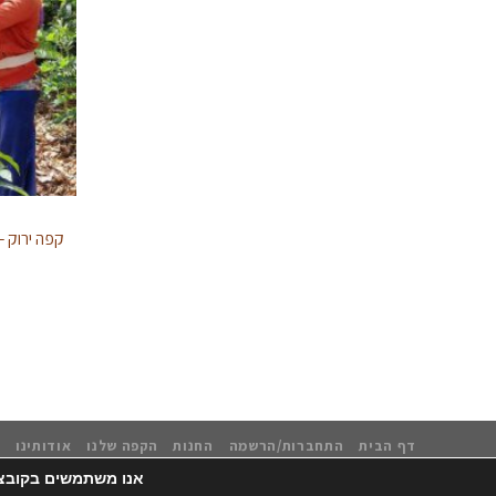
דף הבית
התחברות/הרשמה
החנות
הקפה שלנו
אודותינו
אנו משתמשים בקובצי Cookie כדי לספק לך את חוויית הגלישה הטובה ביותר באתר
עיצוב אחסון ותחזוקה - קובי משיח Msite