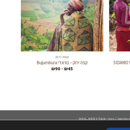
קפה ירוק
SIDAMO WA
קפה ירוק – בורונדי Bujumbura
טווח
₪
90
–
₪
45
מחירים:
עד
Tsu בית קליה ובית לקפה ייחודי