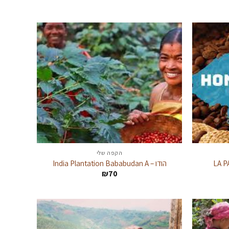
עד
הקפה שלי
הודו – India Plantation Bababudan A
₪
70
: