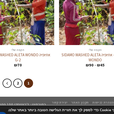
הקפה שלי
הקפה שלי
קפה ירוק – אתיופיה SIDAMO WASHED ALETA
אתיופיה SHED ALETA WONDO
G-2
WONDO
טווח
₪
70
₪
90
–
₪
45
מחירים:
עד
2
1
הצהרת נגישות
תקנון האתר
יצירת קשר
כתובתינו : ז'בוטיסקי 100 פתח תקווה | נייד: 050-8552768
 שלנו.
כל הזכויות שמורות 2026 ©
kCafe