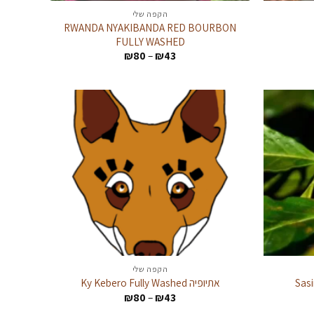
הקפה שלי
RWANDA NYAKIBANDA RED BOURBON
FULLY WASHED
:
טווח
₪
80
–
₪
43
מחירים:
עד
הקפה שלי
אתיופיה Ky Kebero Fully Washed
טווח
₪
80
–
₪
43
:
מחירים: