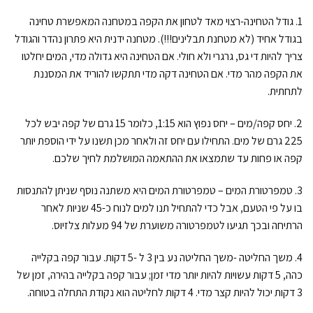
1. גודל הטחינה-רצוי מאד לטחון את הקפה במטחנה המאפשרת טחינה
בגודל אחיד (לא מטחנת תבלינים!!!). מטחנה ידנית היא פתרון נהדר והגודל
צריך להיות די גס, גרגרי ולא חולי. אם הטחינה היא גדולה מדי, המים יחלטו
את הקפה מהר מדי. אם הטחינה דקה מדי תתקשו להוריד את המסננת
לתחתית.
2. יחס קפה/מים – יחס נפוץ הוא 1:15, כלומר 15 גרם של קפה יבש לכל
225 גרם של מים. התחילו עם יחס זה ולאחר מכן תשנו על ידי הוספת יותר
קפה או פחות עד שתמצאו את ההתאמה המושלמת לחיך שלכם.
3. טמפרטורת המים – טמפרטורת המים היא משתנה נוסף שניתן להתנסות
בו על פי הטעם, אבל כדי להתחיל תנו למים לנוח כ-45 שניות לאחר
הרתיחה ובכך תגיעו לטמפרטורה משוערת של 94 מעלות צלזיוס.
4. משך החליטה -משך החליטה נע בין 3 ל -5 דקות. עבור קפה בקלייה
כהה, 5 דקות עשויות להיות יותר מדי זמן; עבור קפה בקלייה בהירה, זמן של
3 דקות יכול להיות קצר מדי. 4 דקות לחליטה הוא נקודת התחלה בטוחה.