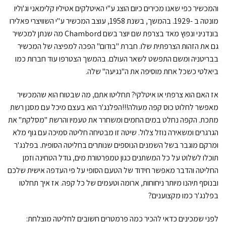
והמכשיר כפי שאנו מכירים כיום הוצג ע"י האיטלקים אטיליו קלימאני וג'וליו
מונטה ב -1929. בהמשך, בשנת 1958, עוצב המכשיר ע"י השוויצרי פאלירו
בונדניני ונפוץ מאד בצרפת שם יוצר בשם Chambord מה שנתן למכשיר
גם את הזהות הצרפתית שלו. חברת "בודום" הפכה למפיצה של המכשיר
בבריטניה ומשם התפשט לשאר העולם. בהמשך הצטרפו עוד חברות כמו
ביאלטי כשכל אחת מוסיפה את ה"נגיעה" שלה.
אז האם הוא צרפתי או איטלקי? תחליטו אתם, מה שבטוח הוא שהמכשיר
מאפשר לחלוט כוס קפה מעולה!!!הפלנג'ר הוא בעצם מיכל עם מסנן רשת
מתכת. הקפה נחלט במים החמים ומשחרר את טעמיו והרשת "מסלקת" את
הגרגרים ומשאירה נוזל צלול. שיטה זו מבטיחה חליטה סמיכה עם גוף מלא
ומרקם מוגבר בשל השמנים הנוספים שנותרים בחליטה הסופית. בפלנג'ר
תוכלו לשלוט על כל המשתנים כגון טמפרטורת מים, גודל הטחינה וזמן
החליטה והדבר מאפשר חידוד של הטעם הסופי על פי העדפה אישית שלכם
ובנוסף תיהנו מיותר ניחוחות, ארומה וטעמים של כל קפה. אז איך תחלטו
בפלנג'ר כמו מקצוענים?
לפני שמכינים כדאי להכיר כמה פרמטרים חשובים לחליטה מוצלחת: