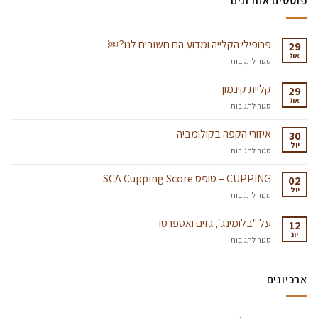
פוסטים אחרונים
פרופילי הקלייה ומדוע הם חשובים לנו?￼
29
אוג
על
סגור לתגובות
פרופילי
הקלייה
קליית קינמון
29
ומדוע
אוג
על
סגור לתגובות
הם
קליית
חשובים
קינמון
איזורי הקפה בקולומביה
לנו?
30
יול
￼
על
סגור לתגובות
איזורי
הקפה
CUPPING – טופס SCA Cupping Score:
02
בקולומביה
יול
על
סגור לתגובות
CUPPING
–
על "בלומינג", גזים ואספרסו
12
טופס
יונ
על
סגור לתגובות
SCA
על
Cupping
"בלומינג",
Score:
גזים
ארכיונים
ואספרסו