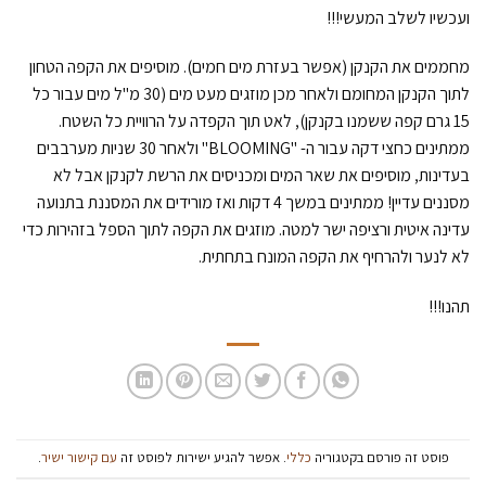
ועכשיו לשלב המעשי!!!
מחממים את הקנקן (אפשר בעזרת מים חמים). מוסיפים את הקפה הטחון
לתוך הקנקן המחומם ולאחר מכן מוזגים מעט מים (30 מ"ל מים עבור כל
15 גרם קפה ששמנו בקנקן), לאט תוך הקפדה על הרוויית כל השטח.
ממתינים כחצי דקה עבור ה- "BLOOMING" ולאחר 30 שניות מערבבים
בעדינות, מוסיפים את שאר המים ומכניסים את הרשת לקנקן אבל לא
מסננים עדיין! ממתינים במשך 4 דקות ואז מורידים את המסננת בתנועה
עדינה איטית ורציפה ישר למטה. מוזגים את הקפה לתוך הספל בזהירות כדי
לא לנער ולהרחיף את הקפה המונח בתחתית.
תהנו!!!
פוסט זה פורסם בקטגוריה
כללי
. אפשר להגיע ישירות לפוסט זה
עם קישור ישיר
.