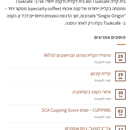
בית קליה Tsukcafe הוא בית לקלייה ולקפה ייחודי. אני ב- Tsukcafe
מתמחה בקלייה ייחודית של קפה איכותי (specialty coffee) ממקור יחיד –
"Single Origin" ותערובות, תוך הדגשת הטעמים הייחודיים לכל זן. הקפה
ב- Tsukcafe נקלה רק לאחר הזמנה.
פוסטים אחרונים
פרופילי הקלייה ומדוע הם חשובים לנו?￼
29
אוג
על
סגור לתגובות
פרופילי
הקלייה
קליית קינמון
29
ומדוע
אוג
על
סגור לתגובות
הם
קליית
חשובים
קינמון
איזורי הקפה בקולומביה
לנו?
30
יול
￼
על
סגור לתגובות
איזורי
הקפה
CUPPING – טופס SCA Cupping Score:
02
בקולומביה
יול
על
סגור לתגובות
CUPPING
–
על "בלומינג", גזים ואספרסו
12