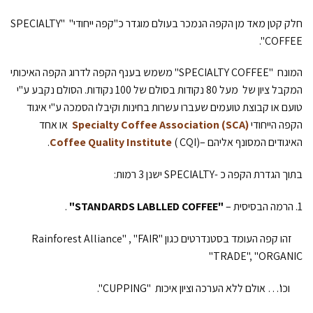
חלק קטן מאד מן הקפה הנמכר בעולם מוגדר כ"קפה ייחודי" "SPECIALTY
COFFEE".
המונח "SPECIALTY COFFEE" משמש בענף הקפה לדרוג הקפה האיכותי
המקבל ציון של מעל 80 נקודות בסולם של 100 נקודות. הסולם נקבע ע"י
טועם או קבוצת טועמים שעברו עשרות בחינות וקיבלו הסמכה ע"י איגוד
הקפה הייחודי
Specialty Coffee Association (SCA)
או אחד
האיגודים המסונף אליהם –
( CQI).
Coffee Quality Institute
בתוך הגדרת הקפה כ -SPECIALTY ישנן 3 רמות:
1. הרמה הבסיסית –
"STANDARDS LABLLED COFFEE"
.
זהו קפה העומד בסטנדרטים כגון "Rainforest Alliance" , "FAIR
TRADE", "ORGANIC"
וכו'… אולם ללא הערכה וציון איכות "CUPPING".