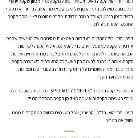
קפה ייחודי הוא הקפה האיכותי ביותר ושונה מקפה אחר מכיוון שקפה ייחודי
גדל בגובה מושלם, בזמן הנכון של השנה, באדמה הטובה ביותר, ואז נקטף
בדיוק בזמן הנכון, מעובד בצורה מדויקת. כל זה מתורגם לציון והופך לקפה
המרגש והטעים בעולם.
קפה ייחודי יכול להתקיים בעקביות באמצעות מסירותם של האנשים שהפכו
את גידול הקפה למפעל חייהם כדי להפוך את איכות הקפה לעדיפות
הגבוהה ביותר. זו לא עבודתו של אדם אחד בלבד במחזור החיים של פולי
הקפה. איכות זו ניתנת להשגה רק כאשר כל המעורבים בשרשרת הקפה
עובדים בהרמוניה ושומרים על התמקדות חדה בסטנדרטים ומצוינות
מההתחלה ועד הסוף.
איכותו של קפה המוגדר "SPECIALTY COFFEE" מורגשת באופן מוחלט
ומיידי בטעימת הקפה והוא שונה מאד מן הקפה המסחרי הרגיל.
קפה ייחודי הוא, בד"כ, יקר יותר, אבל הטעמים והחוויה המתקבלים ממנו
שווים את המחיר.